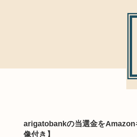
arigatobankの当選金をAm
像付き】